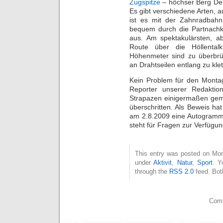
Zugspitze
– höchser Berg Deu
Es gibt verschiedene Arten, 
ist es mit der Zahnradba
bequem durch die Partnach
aus. Am spektakulärsten, ab
Route über die Höllental
Höhenmeter sind zu überbrü
an Drahtseilen entlang zu klet
Kein Problem für den Montag
Reporter unserer Redaktio
Strapazen einigermaßen geme
überschritten. Als Beweis hat
am 2.8.2009 eine Autogram
steht für Fragen zur Verfügung
This entry was posted on Mont
under
Aktivit
,
Natur
,
Sport
. Y
through the
RSS 2.0
feed. Bot
Comm