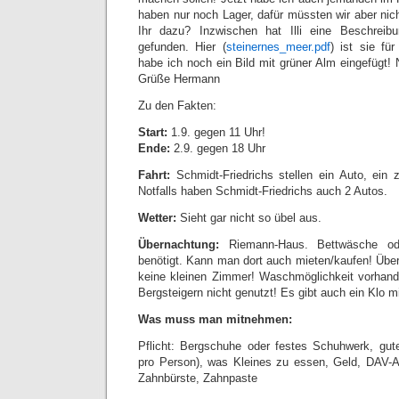
haben nur noch Lager, dafür müssten wir aber nic
Ihr dazu? Inzwischen hat Illi eine Beschrei
gefunden. Hier (
steinernes_meer.pdf
) ist sie fü
habe ich noch ein Bild mit grüner Alm eingefügt! 
Grüße Hermann
Zu den Fakten:
Start:
1.9. gegen 11 Uhr!
Ende:
2.9. gegen 18 Uhr
Fahrt:
Schmidt-Friedrichs stellen ein Auto, ein z
Notfalls haben Schmidt-Friedrichs auch 2 Autos.
Wetter:
Sieht gar nicht so übel aus.
Übernachtung:
Riemann-Haus. Bettwäsche ode
benötigt. Kann man dort auch mieten/kaufen! Über
keine kleinen Zimmer! Waschmöglichkeit vorhande
Bergsteigern nicht genutzt! Es gibt auch ein Klo m
Was muss man mitnehmen:
Pflicht: Bergschuhe oder festes Schuhwerk, gute
pro Person), was Kleines zu essen, Geld, DAV-A
Zahnbürste, Zahnpaste